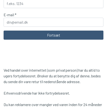
LEAGUE OF LEGENDS
LEAGUE OF LEGENDS
PERSONDATAPOLITIK
E-mail *
MINECRAFT
MARVEL
COOKIES
WORLD OG WARCRAFT
RICK & MORTY
Fortsæt
UNIVERSAL PICTURES
PAW PATROL
SVAMPEBOB FIRKANT
PIXAR
SKOLETING
BLANDEDE
Ved handel over internettet (som privatperson) har du altid to
WALKING DEAD
APEX
ugers fortydelsesret. Ønsker du at benytte dig af denne, bedes
MARVEL
du sende din vare retur til nedenstående adresse.
BLANDEDE
Erhvervsdrivende har ikke fortrydelsesret.
DC COMICS
Du kan reklamere over mangler ved varen inden for 24 måneder