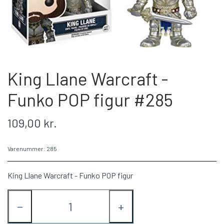
LEAGUE OF LEGENDS
LEAGUE OF LEGENDS
PERSONDATAPOLITIK
MINECRAFT
MARVEL
COOKIES
WORLD OG WARCRAFT
RICK & MORTY
King Llane Warcraft -
UNIVERSAL PICTURES
PAW PATROL
Funko POP figur #285
SVAMPEBOB FIRKANT
PIXAR
109,00 kr.
SKOLETING
BLANDEDE
WALKING DEAD
APEX
Varenummer: 285
MARVEL
King Llane Warcraft - Funko POP figur
BLANDEDE
−
+
DC COMICS