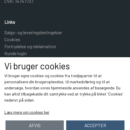
CVR: 14747737
Links
Salgs- og leveringsbetingelser
Cookies
Fortrydelse og reklamation
Kunde login
Om os
Vi bruger cookies
Kontakt
Vi bruger egne cookies og cookies fra tredjeparter til at
personalisere din brugeroplevelse, til markedsføring og til at
Sociale medier
undersøge, hvordan vores hjemmeside anvendes af besøgende. Du
kan altid tilbagekalde dit samtykke ved at trykke på linket 'Cookies'
nederst på siden.
Læs mere om cookies her
AFVIS
ACCEPTER