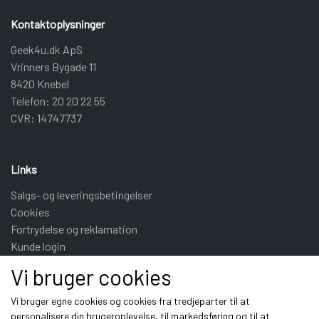
Kontaktoplysninger
Geek4u.dk ApS
Vrinners Bygade 11
8420 Knebel
Telefon: 20 20 22 55
CVR: 14747737
Links
Salgs- og leveringsbetingelser
Cookies
Fortrydelse og reklamation
Kunde login
Om os
Vi bruger cookies
Kontakt
Vi bruger egne cookies og cookies fra tredjeparter til at
personalisere din brugeroplevelse, til markedsføring og til at