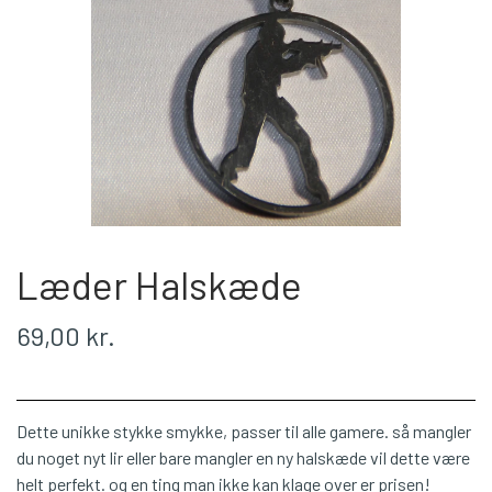
LEAGUE OF LEGENDS
LEAGUE OF LEGENDS
PERSONDATAPOLITIK
MINECRAFT
MARVEL
COOKIES
WORLD OG WARCRAFT
RICK & MORTY
UNIVERSAL PICTURES
PAW PATROL
SVAMPEBOB FIRKANT
PIXAR
Læder Halskæde
SKOLETING
BLANDEDE
WALKING DEAD
APEX
69,00 kr.
MARVEL
BLANDEDE
Dette unikke stykke smykke, passer til alle gamere. så mangler
du noget nyt lir eller bare mangler en ny halskæde vil dette være
DC COMICS
helt perfekt. og en ting man ikke kan klage over er prisen!