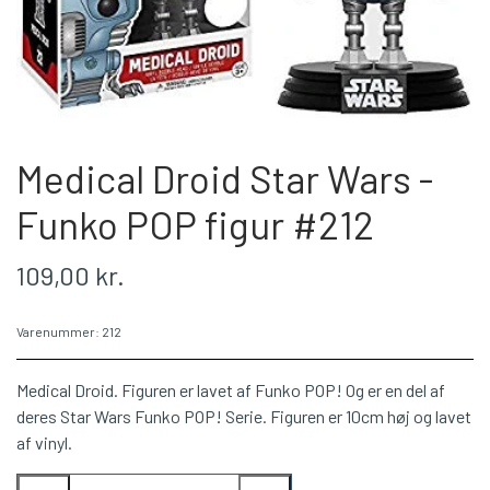
LEAGUE OF LEGENDS
LEAGUE OF LEGENDS
PERSONDATAPOLITIK
MINECRAFT
MARVEL
COOKIES
WORLD OG WARCRAFT
RICK & MORTY
Medical Droid Star Wars -
UNIVERSAL PICTURES
PAW PATROL
Funko POP figur #212
SVAMPEBOB FIRKANT
PIXAR
109,00 kr.
SKOLETING
BLANDEDE
WALKING DEAD
APEX
Varenummer: 212
MARVEL
Medical Droid. Figuren er lavet af Funko POP! Og er en del af
deres Star Wars Funko POP! Serie. Figuren er 10cm høj og lavet
BLANDEDE
af vinyl.
DC COMICS