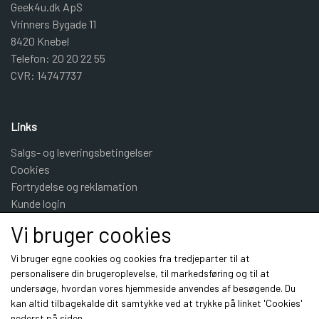
Geek4u.dk ApS
Vrinners Bygade 11
8420 Knebel
Telefon: 20 20 22 55
CVR: 14747737
Links
Salgs- og leveringsbetingelser
Cookies
Fortrydelse og reklamation
Kunde login
Om os
Vi bruger cookies
Kontakt
Vi bruger egne cookies og cookies fra tredjeparter til at
personalisere din brugeroplevelse, til markedsføring og til at
Sociale medier
undersøge, hvordan vores hjemmeside anvendes af besøgende. Du
kan altid tilbagekalde dit samtykke ved at trykke på linket 'Cookies'
nederst på siden.