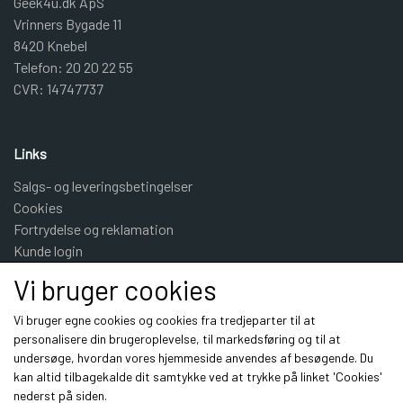
Geek4u.dk ApS
Vrinners Bygade 11
8420 Knebel
Telefon: 20 20 22 55
CVR: 14747737
Links
Salgs- og leveringsbetingelser
Cookies
Fortrydelse og reklamation
Kunde login
Om os
Vi bruger cookies
Kontakt
Vi bruger egne cookies og cookies fra tredjeparter til at
personalisere din brugeroplevelse, til markedsføring og til at
Sociale medier
undersøge, hvordan vores hjemmeside anvendes af besøgende. Du
kan altid tilbagekalde dit samtykke ved at trykke på linket 'Cookies'
nederst på siden.